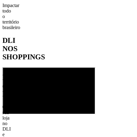
Impactar
todo
o
território
brasileiro
DLI
NOS
SHOPPINGS
Participe
do
Movimento
Cadastre
sua
loja
no
DLI
e