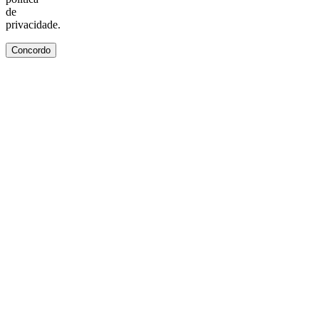
de
privacidade.
Concordo