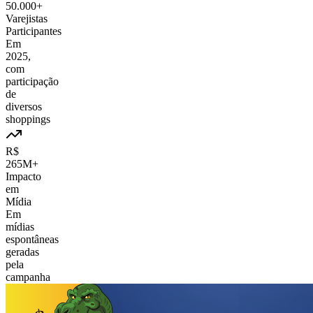
50.000+
Varejistas
Participantes
Em
2025,
com
participação
de
diversos
shoppings
R$
265M+
Impacto
em
Mídia
Em
mídias
espontâneas
geradas
pela
campanha