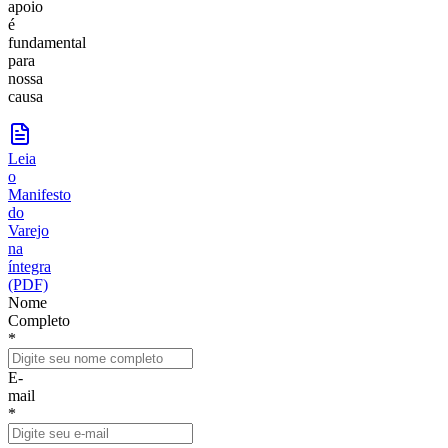
apoio
é
fundamental
para
nossa
causa
Leia
o
Manifesto
do
Varejo
na
íntegra
(PDF)
Nome
Completo
*
E-
mail
*