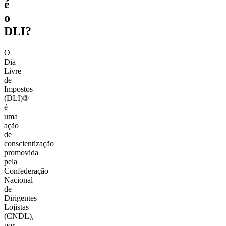
é
o
DLI?
O
Dia
Livre
de
Impostos
(DLI)®
é
uma
ação
de
conscientização
promovida
pela
Confederação
Nacional
de
Dirigentes
Lojistas
(CNDL),
por