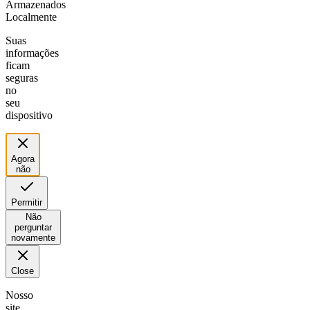
Armazenados
Localmente
Suas
informações
ficam
seguras
no
seu
dispositivo
Agora
não
Permitir
Não
perguntar
novamente
Close
Nosso
site